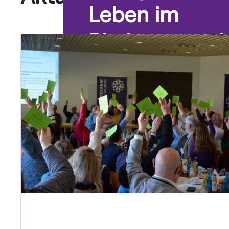
Leben im
Rheingau und
Taunus