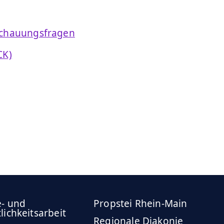
nschauungsfragen
CK)
e- und
Propstei Rhein-Main
lichkeitsarbeit
Regionale Diakonie