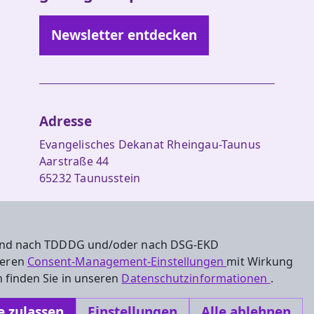
Newsletter entdecken
Adresse
Evangelisches Dekanat Rheingau-Taunus
Aarstraße 44
65232 Taunusstein
Tel. 06128-48 88 27
Fax 06128-48 88 29
 sind nach TDDDG und/oder nach DSG-EKD
oeffentlichkeitsarbeit.rt@ekhn.de
nseren
Consent-Management-Einstellungen
mit Wirkung
 finden Sie in unseren
Datenschutzinformationen
.
e zulassen
Einstellungen
Alle ablehnen