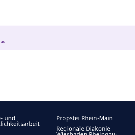
nus
e- und
Propstei Rhein-Main
lichkeitsarbeit
Regionale Diakonie
Wiesbaden Rheingau-