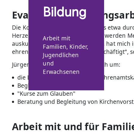
Bildung
Evangelische Bildungsarb
Die Kommunikation des Glaubens etwa durch
Herzensanliegen. „Die Frage, wie werden 
Arbeit mit
auskunftsfähig in ihrem Glauben, hat mich 
Familien, Kinder,
ehrenamtlich Mitarbeitender beschäftigt“, s
Jugendlichen
und
Jürgen Schweitzer kümmert er sich um:
Erwachsenen
die Leitung der Evangelischen Ehrenamts
Begleitung von Prädikanten
"Kurse zum Glauben"
Beratung und Begleitung von Kirchenvors
Arbeit mit und für Famili