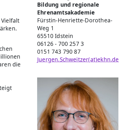
Bildung und regionale
Ehrenamtsakademie
Fürstin-Henriette-Dorothea-
Vielfalt
Weg 1
tärken.
65510 Idstein
06126 - 700 257 3
schen
0151 743 790 87
illionen
Juergen.Schweitzer(at)ekhn.de
aren die
teigt