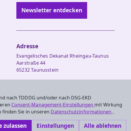
Newsletter entdecken
Adresse
Evangelisches Dekanat Rheingau-Taunus
Aarstraße 44
65232 Taunusstein
Tel. 06128-48 88 27
Fax 06128-48 88 29
 sind nach TDDDG und/oder nach DSG-EKD
oeffentlichkeitsarbeit.rt@ekhn.de
nseren
Consent-Management-Einstellungen
mit Wirkung
 finden Sie in unseren
Datenschutzinformationen
.
e zulassen
Einstellungen
Alle ablehnen