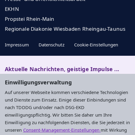
EKHN
Propstei Rhein-Main
Regionale Diakonie Wiesbaden Rheingau-Taunus
Impressum
Datenschutz
Cookie-Einstellungen
Aktuelle Nachrichten, geistige Impulse ...
Einwilligungsverwaltung
Newsletter entdecken
Auf unserer Webseite kommen verschiedene Technologien
und Dienste zum Einsatz. Einige dieser Einbindungen sind
nach TDDDG und/oder nach DSG-EKD
Adresse
einwilligungspflichtig. Wir bitten Sie daher um Ihre
Einwilligung zu nachfolgenden Diensten, die Sie jederzeit in
Evangelisches Dekanat Rheingau-Taunus
unseren
Consent-Management-Einstellungen
mit Wirkung
Aarstraße 44