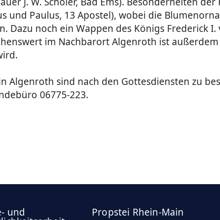
auer J. W. Schöler, Bad Ems). Besonderheiten der
s und Paulus, 13 Apostel), wobei die Blumenorn
 Dazu noch ein Wappen des Königs Frederick I. v
ehenswert im Nachbarort Algenroth ist außerdem
ird.
 in Algenroth sind nach den Gottesdiensten zu bes
ndebüro 06775-223.
e- und
Propstei Rhein-Main