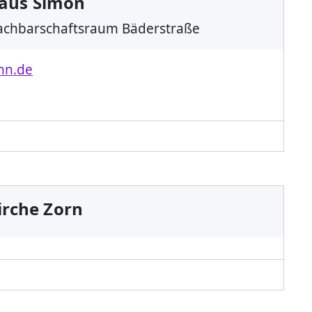
laus Simon
Nachbarschaftsraum Bäderstraße
hn.de
irche Zorn