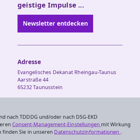
geistige Impulse ...
Newsletter entdecken
Adresse
Evangelisches Dekanat Rheingau-Taunus
Aarstraße 44
65232 Taunusstein
Tel. 06128-48 88 27
Fax 06128-48 88 29
 sind nach TDDDG und/oder nach DSG-EKD
oeffentlichkeitsarbeit.rt@ekhn.de
nseren
Consent-Management-Einstellungen
mit Wirkung
 finden Sie in unseren
Datenschutzinformationen
.