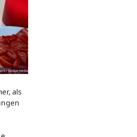
gers / fundus.media
er, als
rungen
ie