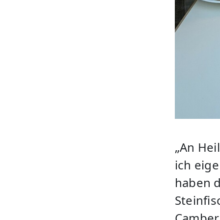
„An Hei
ich eig
haben d
Steinfi
Camber/