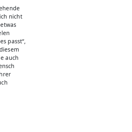
stehende
ch nicht
 etwas
elen
 es passt“,
 diesem
de auch
Mensch
ihrer
uch