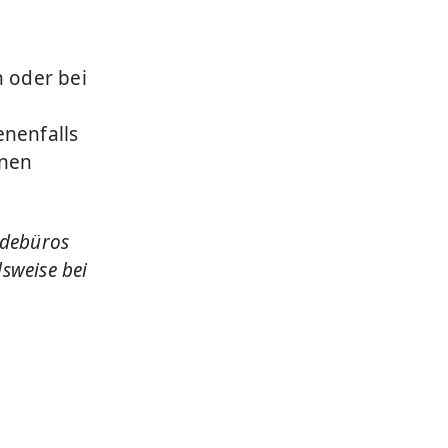
n oder bei
nenfalls
unen
ndebüros
sweise bei