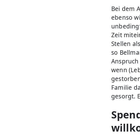
Bei dem A
ebenso wi
unbedingt
Zeit mite
Stellen al
so Bellma
Anspruch 
wenn (Leb
gestorben 
Familie da
gesorgt. 
Spend
will