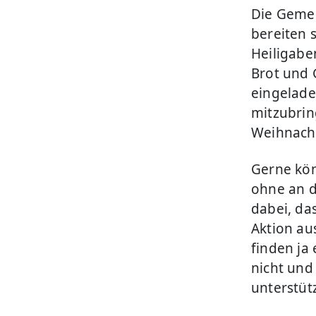
Die Geme
bereiten 
Heiligabe
Brot und 
eingelade
mitzubrin
Weihnacht
Gerne kön
ohne an 
dabei, da
Aktion au
finden ja
nicht und
unterstüt