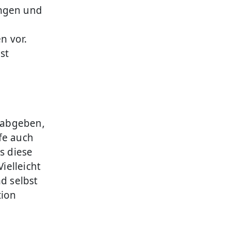
ngen und
n vor.
st
 abgeben,
fe auch
s diese
ielleicht
d selbst
tion