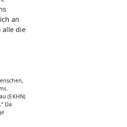
ns
ich an
alle die
Menschen,
ems.
sau (EKHN)
.“ Da
ge