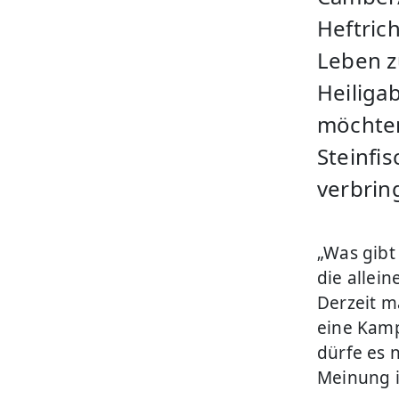
Heftric
Leben z
Heiliga
möchte
Steinfi
verbrin
„Was gibt
die allein
Derzeit m
eine Kampa
dürfe es 
Meinung 