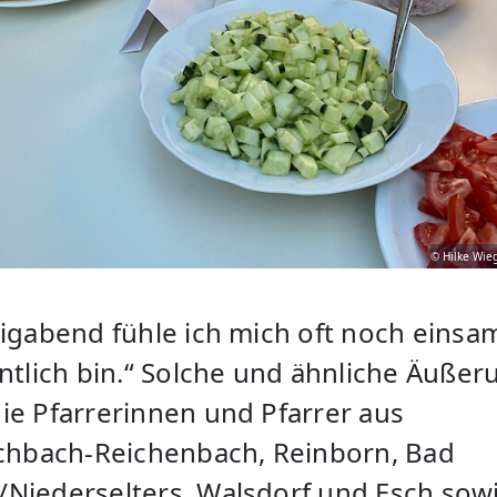
© Hilke Wie
ligabend fühle ich mich oft noch einsam
entlich bin.“ Solche und ähnliche Äuße
ie Pfarrerinnen und Pfarrer aus
schbach-Reichenbach, Reinborn, Bad
Niederselters, Walsdorf und Esch sow