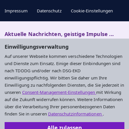
Impressum
Datenschutz
Cookie-Einstellungen
Aktuelle Nachrichten, geistige Impulse ...
Einwilligungsverwaltung
Newsletter entdecken
Auf unserer Webseite kommen verschiedene Technologien
und Dienste zum Einsatz. Einige dieser Einbindungen sind
nach TDDDG und/oder nach DSG-EKD
Adresse
einwilligungspflichtig. Wir bitten Sie daher um Ihre
Einwilligung zu nachfolgenden Diensten, die Sie jederzeit in
Evangelisches Dekanat Rheingau-Taunus
unseren
Consent-Management-Einstellungen
mit Wirkung
Aarstraße 44
auf die Zukunft widerrufen können. Weitere Informationen
65232 Taunusstein
über die Verarbeitung Ihrer personenbezogenen Daten
Tel. 06128-48 88 27
finden Sie in unseren
Datenschutzinformationen
.
Fax 06128-48 88 29
Alle zulassen