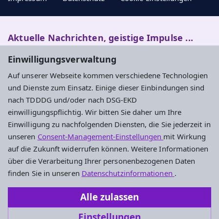
Aktuelle Nachrichten, geistige Impulse ...
Einwilligungsverwaltung
Newsletter entdecken
Auf unserer Webseite kommen verschiedene Technologien
und Dienste zum Einsatz. Einige dieser Einbindungen sind
nach TDDDG und/oder nach DSG-EKD
Adresse
einwilligungspflichtig. Wir bitten Sie daher um Ihre
Einwilligung zu nachfolgenden Diensten, die Sie jederzeit in
Evangelisches Dekanat Rheingau-Taunus
unseren
Consent-Management-Einstellungen
mit Wirkung
Aarstraße 44
auf die Zukunft widerrufen können. Weitere Informationen
65232 Taunusstein
über die Verarbeitung Ihrer personenbezogenen Daten
Tel. 06128-48 88 27
finden Sie in unseren
Datenschutzinformationen
.
Fax 06128-48 88 29
Alle zulassen
oeffentlichkeitsarbeit.rt@ekhn.de
Einstellungen