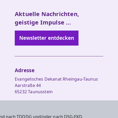
Aktuelle Nachrichten,
geistige Impulse ...
Newsletter entdecken
Adresse
Evangelisches Dekanat Rheingau-Taunus
Aarstraße 44
65232 Taunusstein
Tel. 06128-48 88 27
Fax 06128-48 88 29
 sind nach TDDDG und/oder nach DSG-EKD