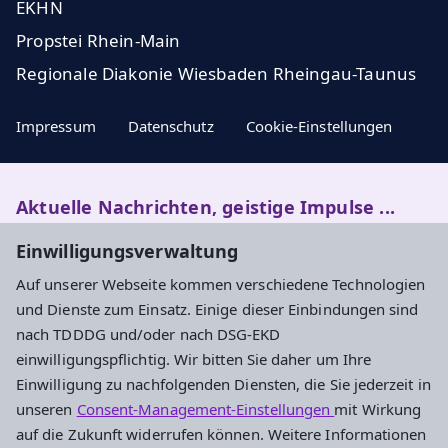
EKHN
Propstei Rhein-Main
Regionale Diakonie Wiesbaden Rheingau-Taunus
Impressum
Datenschutz
Cookie-Einstellungen
Aktuelle Nachrichten, geistige Impulse ...
Einwilligungsverwaltung
Newsletter entdecken
Auf unserer Webseite kommen verschiedene Technologien
und Dienste zum Einsatz. Einige dieser Einbindungen sind
nach TDDDG und/oder nach DSG-EKD
Adresse
einwilligungspflichtig. Wir bitten Sie daher um Ihre
Einwilligung zu nachfolgenden Diensten, die Sie jederzeit in
Evangelisches Dekanat Rheingau-Taunus
unseren
Consent-Management-Einstellungen
mit Wirkung
Aarstraße 44
auf die Zukunft widerrufen können. Weitere Informationen
65232 Taunusstein