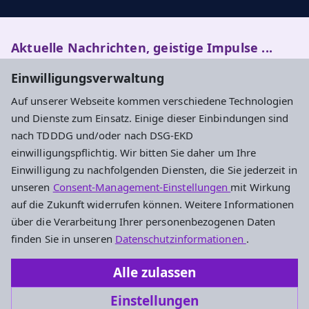
Aktuelle Nachrichten, geistige Impulse ...
Einwilligungsverwaltung
Newsletter entdecken
Auf unserer Webseite kommen verschiedene Technologien
und Dienste zum Einsatz. Einige dieser Einbindungen sind
nach TDDDG und/oder nach DSG-EKD
Adresse
einwilligungspflichtig. Wir bitten Sie daher um Ihre
Einwilligung zu nachfolgenden Diensten, die Sie jederzeit in
Evangelisches Dekanat Rheingau-Taunus
unseren
Consent-Management-Einstellungen
mit Wirkung
Aarstraße 44
auf die Zukunft widerrufen können. Weitere Informationen
65232 Taunusstein
über die Verarbeitung Ihrer personenbezogenen Daten
Tel. 06128-48 88 27
finden Sie in unseren
Datenschutzinformationen
.
Fax 06128-48 88 29
Alle zulassen
oeffentlichkeitsarbeit.rt@ekhn.de
Einstellungen